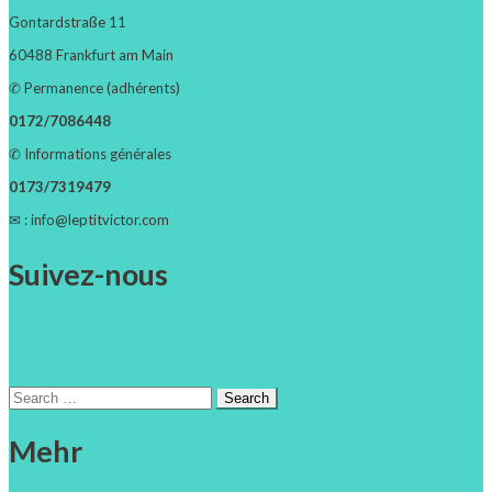
Gontardstraße 11
60488 Frankfurt am Main
✆ Permanence (adhérents)
0172/7086448
✆ Informations générales
0173/7319479
✉ : info@leptitvictor.com
Suivez-nous
Facebook
Instagram
Search
for:
Mehr