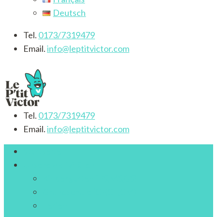
Deutsch
Tel.
0173/7319479
Email.
info@leptitvictor.com
Tel.
0173/7319479
Le P'tit Victor
Aktivitäten für Deutsch/Französisch -sprachige Kinder
Email.
info@leptitvictor.com
von 3 bis 12 Jahren
Startseite
Unsere Aktivitäten
Kindergarten (PS,MS,GS)
Grundschule (CP,CE,CM)
Ferien