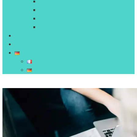
Herbst
Winter
Frühling
Sommer
F.A.Q
Blog
Deutsch
Français
Deutsch