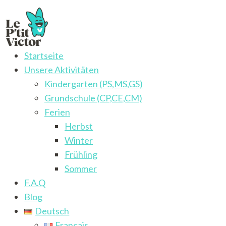
Startseite
Le P'tit Victor
Aktivitäten für Deutsch/Französisch -sprachige Kinder
Unsere Aktivitäten
von 3 bis 12 Jahren
Kindergarten (PS,MS,GS)
Grundschule (CP,CE,CM)
Ferien
Herbst
Winter
Frühling
Sommer
F.A.Q
Blog
Deutsch
Français