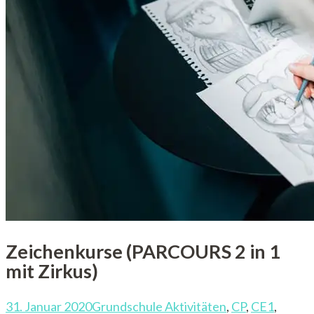
Zeichenkurse (PARCOURS 2 in 1
mit Zirkus)
31. Januar 2020
Grundschule Aktivitäten
,
CP
,
CE1
,