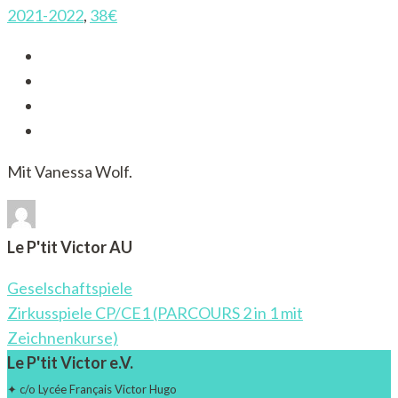
2021-2022
,
38€
Mit Vanessa Wolf.
Le P'tit Victor AU
Post
Geselschaftspiele
Navigation
Zirkusspiele CP/CE1 (PARCOURS 2 in 1 mit
Zeichnenkurse)
Le P'tit Victor e.V.
✦ c/o Lycée Français Victor Hugo