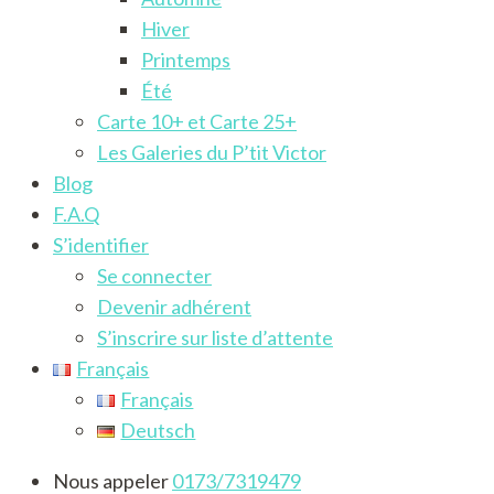
Hiver
Printemps
Été
Carte 10+ et Carte 25+
Les Galeries du P’tit Victor
Blog
F.A.Q
S’identifier
Se connecter
Devenir adhérent
S’inscrire sur liste d’attente
Français
Français
Deutsch
Nous appeler
0173/7319479