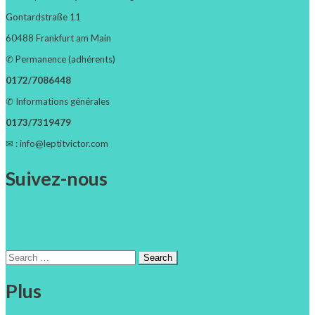
Gontardstraße 11
60488 Frankfurt am Main
✆ Permanence (adhérents)
0172/7086448
✆ Informations générales
0173/7319479
✉ : info@leptitvictor.com
Suivez-nous
Facebook
Instagram
Search
for:
Plus