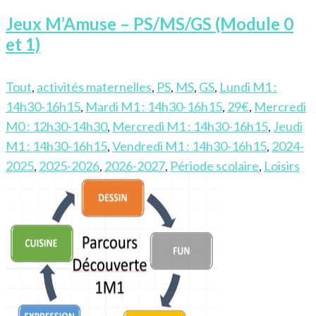
Jeux M’Amuse – PS/MS/GS (Module 0
et 1)
Tout
,
activités maternelles
,
PS
,
MS
,
GS
,
Lundi M1 :
14h30-16h15
,
Mardi M1 : 14h30-16h15
,
29€
,
Mercredi
M0 : 12h30-14h30
,
Mercredi M1 : 14h30-16h15
,
Jeudi
M1 : 14h30-16h15
,
Vendredi M1 : 14h30-16h15
,
2024-
2025
,
2025-2026
,
2026-2027
,
Période scolaire
,
Loisirs