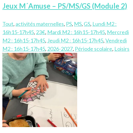
Jeux M´Amuse – PS/MS/GS (Module 2)
Tout
,
activités maternelles
,
PS
,
MS
,
GS
,
Lundi M2 :
16h15-17h45
,
23€
,
Mardi M2 : 16h15-17h45
,
Mercredi
M2 : 16h15-17h45
,
Jeudi M2 : 16h15-17h45
,
Vendredi
M2 : 16h15-17h45
,
2026-2027
,
Période scolaire
,
Loisirs