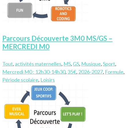
Parcours Découverte 3M0 MS/GS –
MERCREDI M0
Tout
,
activités maternelles
,
MS
,
GS
,
Musique
,
Sport
,
Mercredi M0 : 12h30-14h30
,
35€
,
2026-2027
,
Formule
,
Période scolaire
,
Loisirs