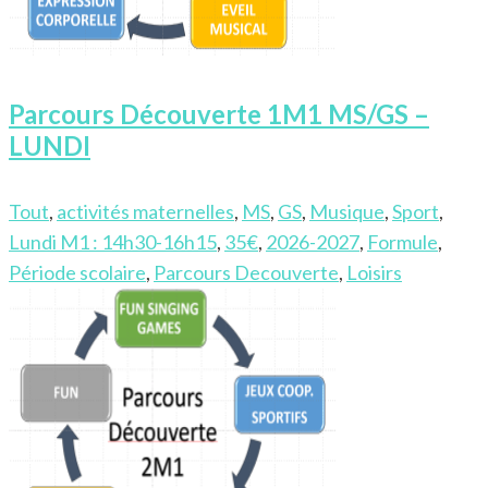
Parcours Découverte 1M1 MS/GS –
LUNDI
Tout
,
activités maternelles
,
MS
,
GS
,
Musique
,
Sport
,
Lundi M1 : 14h30-16h15
,
35€
,
2026-2027
,
Formule
,
Période scolaire
,
Parcours Decouverte
,
Loisirs