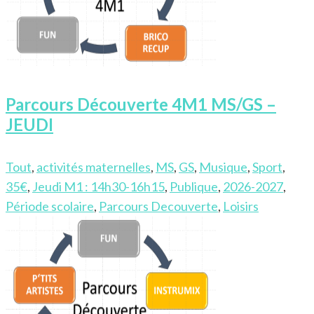
Parcours Découverte 4M1 MS/GS –
JEUDI
Tout
,
activités maternelles
,
MS
,
GS
,
Musique
,
Sport
,
35€
,
Jeudi M1 : 14h30-16h15
,
Publique
,
2026-2027
,
Période scolaire
,
Parcours Decouverte
,
Loisirs