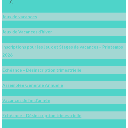
Jeux de vacances
Jeux de Vacances d’hiver
Inscriptions pour les Jeux et Stages de vacances – Printemps
2026
Echéance – Désinscription trimestrielle
Assemblée Générale Annuelle
Vacances de fin d’année
Echéance – Désinscription trimestrielle