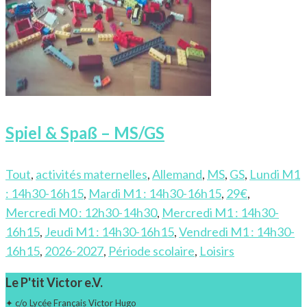
Spiel & Spaß – MS/GS
Tout
,
activités maternelles
,
Allemand
,
MS
,
GS
,
Lundi M1
: 14h30-16h15
,
Mardi M1 : 14h30-16h15
,
29€
,
Mercredi M0 : 12h30-14h30
,
Mercredi M1 : 14h30-
16h15
,
Jeudi M1 : 14h30-16h15
,
Vendredi M1 : 14h30-
16h15
,
2026-2027
,
Période scolaire
,
Loisirs
Le P'tit Victor e.V.
✦ c/o Lycée Français Victor Hugo