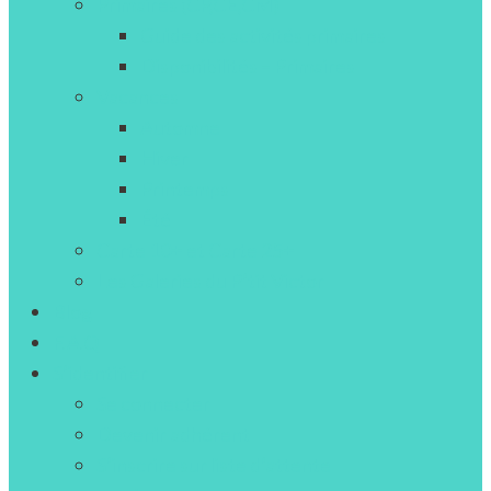
Primaires (CP,CE,CM)
Guide des activités primaires
Disponibilités – Primaires
Vacances
Automne
Hiver
Printemps
Été
Carte 10+ et Carte 25+
Les Galeries du P’tit Victor
Blog
F.A.Q
S’identifier
Se connecter
Devenir adhérent
S’inscrire sur liste d’attente