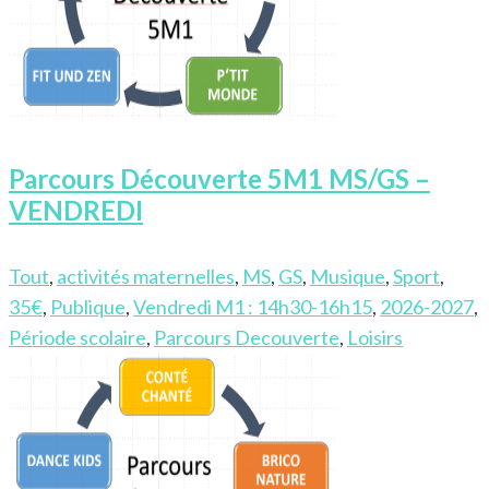
Parcours Découverte 5M1 MS/GS –
VENDREDI
Tout
,
activités maternelles
,
MS
,
GS
,
Musique
,
Sport
,
35€
,
Publique
,
Vendredi M1 : 14h30-16h15
,
2026-2027
,
Période scolaire
,
Parcours Decouverte
,
Loisirs