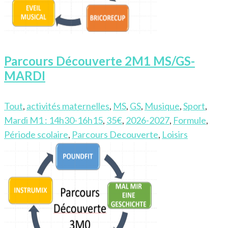
Parcours Découverte 2M1 MS/GS-
MARDI
Tout
,
activités maternelles
,
MS
,
GS
,
Musique
,
Sport
,
Mardi M1 : 14h30-16h15
,
35€
,
2026-2027
,
Formule
,
Période scolaire
,
Parcours Decouverte
,
Loisirs