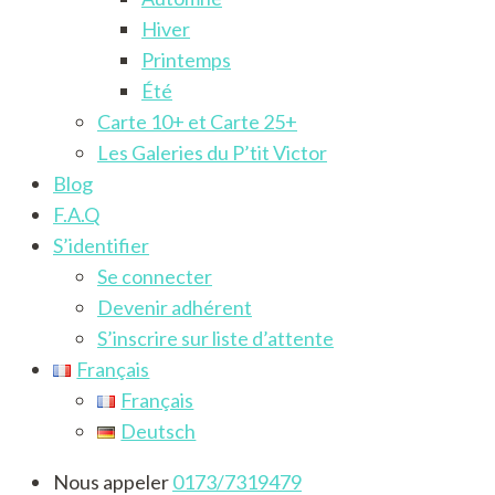
Hiver
Printemps
Été
Carte 10+ et Carte 25+
Les Galeries du P’tit Victor
Blog
F.A.Q
S’identifier
Se connecter
Devenir adhérent
S’inscrire sur liste d’attente
Français
Français
Deutsch
Nous appeler
0173/7319479