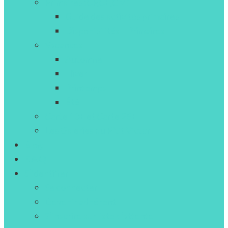
Primaires (CP,CE,CM)
Guide des activités primaires
Disponibilités – Primaires
Vacances
Automne
Hiver
Printemps
Été
Carte 10+ et Carte 25+
Les Galeries du P’tit Victor
Blog
F.A.Q
S’identifier
Se connecter
Devenir adhérent
S’inscrire sur liste d’attente