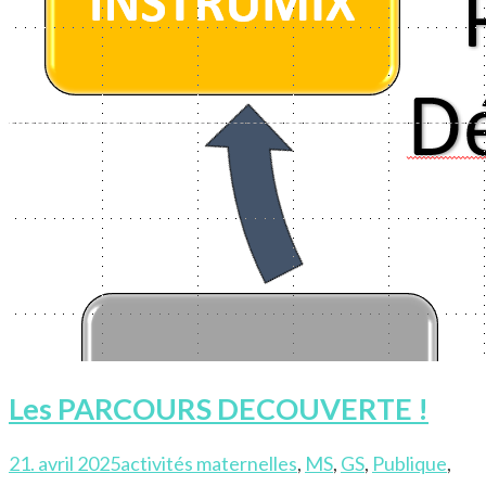
Les PARCOURS DECOUVERTE !
21. avril 2025
activités maternelles
,
MS
,
GS
,
Publique
,