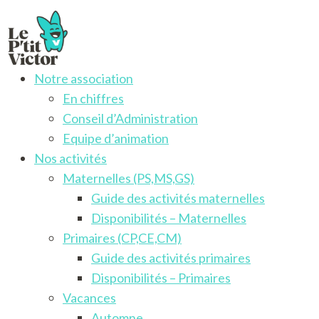
Notre association
Le P'tit Victor
Activités pour les enfants francophones de 3 à 12 ans
En chiffres
Conseil d’Administration
Equipe d’animation
Nos activités
Maternelles (PS,MS,GS)
Guide des activités maternelles
Disponibilités – Maternelles
Primaires (CP,CE,CM)
Guide des activités primaires
Disponibilités – Primaires
Vacances
Automne