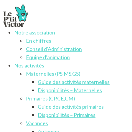
Notre association
Le P'tit Victor
Activités pour les enfants francophones de 3 à 12 ans
En chiffres
Conseil d’Administration
Equipe d’animation
Nos activités
Maternelles (PS,MS,GS)
Guide des activités maternelles
Disponibilités – Maternelles
Primaires (CP,CE,CM)
Guide des activités primaires
Disponibilités – Primaires
Vacances
Automne