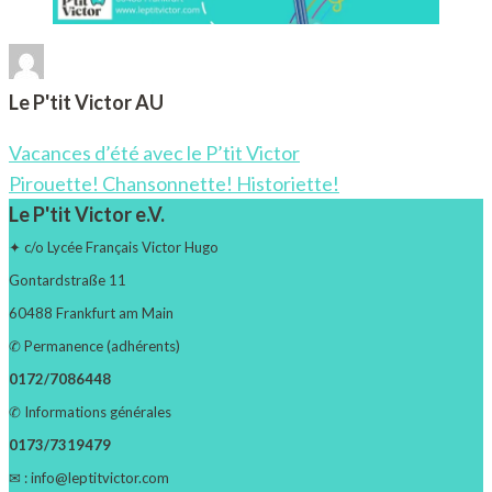
Le P'tit Victor AU
Post
Vacances d’été avec le P’tit Victor
Navigation
Pirouette! Chansonnette! Historiette!
Le P'tit Victor e.V.
✦ c/o Lycée Français Victor Hugo
Gontardstraße 11
60488 Frankfurt am Main
✆ Permanence (adhérents)
0172/7086448
✆ Informations générales
0173/7319479
✉ : info@leptitvictor.com