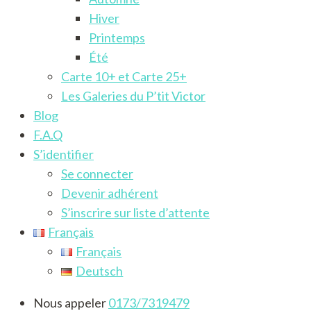
Hiver
Printemps
Été
Carte 10+ et Carte 25+
Les Galeries du P’tit Victor
Blog
F.A.Q
S’identifier
Se connecter
Devenir adhérent
S’inscrire sur liste d’attente
Français
Français
Deutsch
Nous appeler
0173/7319479