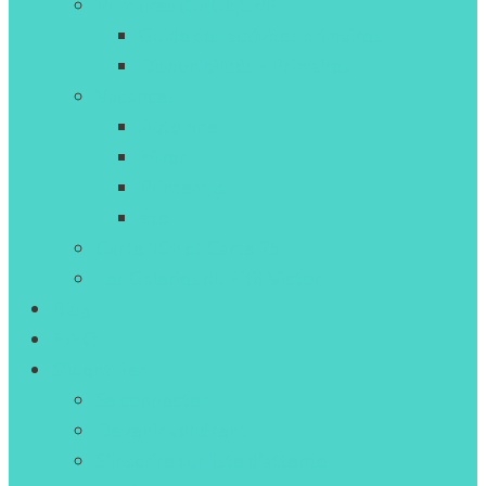
Primaires (CP,CE,CM)
Guide des activités primaires
Disponibilités – Primaires
Vacances
Automne
Hiver
Printemps
Été
Carte 10+ et Carte 25+
Les Galeries du P’tit Victor
Blog
F.A.Q
S’identifier
Se connecter
Devenir adhérent
S’inscrire sur liste d’attente