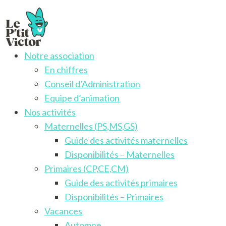
Notre association
Le P'tit Victor
Activités pour les enfants francophones de 3 à 12 ans
En chiffres
Conseil d’Administration
Equipe d’animation
Nos activités
Maternelles (PS,MS,GS)
Guide des activités maternelles
Disponibilités – Maternelles
Primaires (CP,CE,CM)
Guide des activités primaires
Disponibilités – Primaires
Vacances
Automne