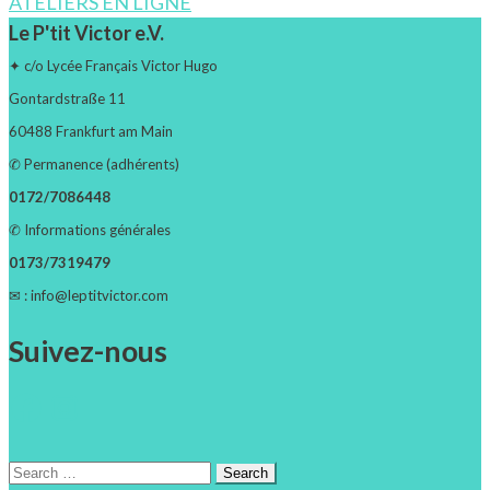
Navigation
ATELIERS EN LIGNE
Le P'tit Victor e.V.
✦ c/o Lycée Français Victor Hugo
Gontardstraße 11
60488 Frankfurt am Main
✆ Permanence (adhérents)
0172/7086448
✆ Informations générales
0173/7319479
✉ : info@leptitvictor.com
Suivez-nous
Facebook
Instagram
Search