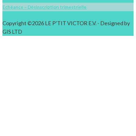
Echéance – Désinscription trimestrielle
Copyright ©2026 LE P’TIT VICTOR E.V. - Designed by
GIS LTD
Confidentialité