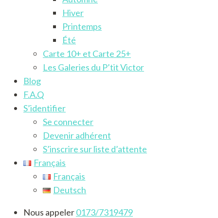
Hiver
Printemps
Été
Carte 10+ et Carte 25+
Les Galeries du P’tit Victor
Blog
F.A.Q
S’identifier
Se connecter
Devenir adhérent
S’inscrire sur liste d’attente
Français
Français
Deutsch
Nous appeler
0173/7319479