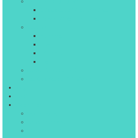
Primaires (CP,CE,CM)
Guide des activités primaires
Disponibilités – Primaires
Vacances
Automne
Hiver
Printemps
Été
Carte 10+ et Carte 25+
Les Galeries du P’tit Victor
Blog
F.A.Q
S’identifier
Se connecter
Devenir adhérent
S’inscrire sur liste d’attente