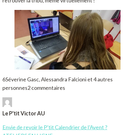
retrouver la tribu, même virtuellement !
6Séverine Gasc, Alessandra Falcioni et 4 autres
personnes2 commentaires
Le P'tit Victor AU
Post
Envie de revoir le P’tit Calendrier de l’Avent ?