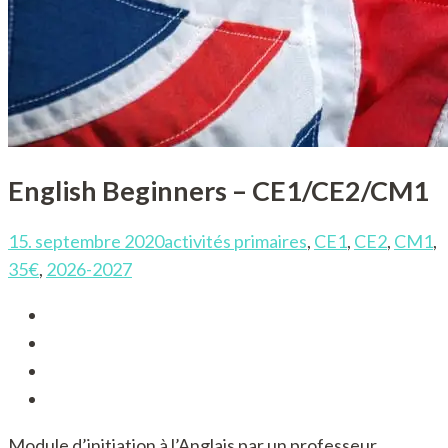
English Beginners – CE1/CE2/CM1
15. septembre 2020
activités primaires
,
CE1
,
CE2
,
CM1
,
35€
,
2026-2027
Module d’initiation à l’Anglais par un professeur