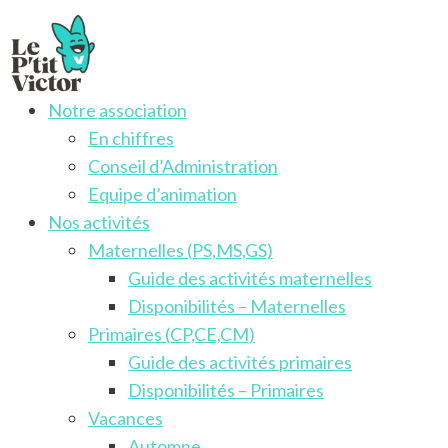
Notre association
Le P'tit Victor
Activités pour les enfants francophones de 3 à 12 ans
En chiffres
Conseil d’Administration
Equipe d’animation
Nos activités
Maternelles (PS,MS,GS)
Guide des activités maternelles
Disponibilités – Maternelles
Primaires (CP,CE,CM)
Guide des activités primaires
Disponibilités – Primaires
Vacances
Automne