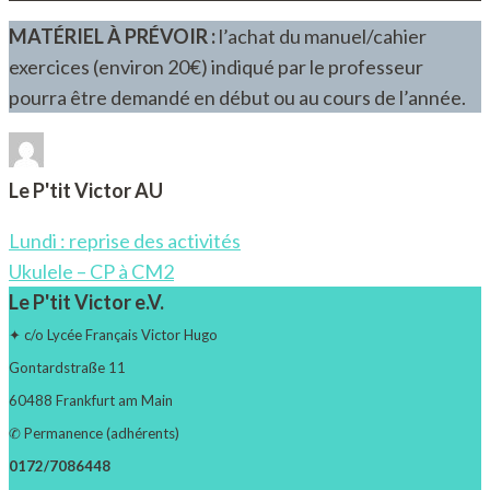
MATÉRIEL À PRÉVOIR :
l’achat du manuel/cahier
exercices (environ 20€) indiqué par le professeur
pourra être demandé en début ou au cours de l’année.
Le P'tit Victor AU
Post
Lundi : reprise des activités
Navigation
Ukulele – CP à CM2
Le P'tit Victor e.V.
✦ c/o Lycée Français Victor Hugo
Gontardstraße 11
60488 Frankfurt am Main
✆ Permanence (adhérents)
0172/7086448