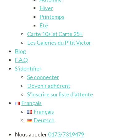
Hiver
Printemps
Été
Carte 10+ et Carte 25+
Les Galeries du P’tit Victor
Blog
F.A.Q
S’identifier
Se connecter
Devenir adhérent
S’inscrire sur liste d’attente
Français
Français
Deutsch
Nous appeler
0173/7319479