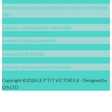
Inscriptions pour les Jeux et Stages de vacances – Printemps
2026
Echéance – Désinscription trimestrielle
Assemblée Générale Annuelle
Vacances de fin d’année
Echéance – Désinscription trimestrielle
Copyright ©2026 LE P’TIT VICTOR E.V. - Designed by
GIS LTD
Confidentialité