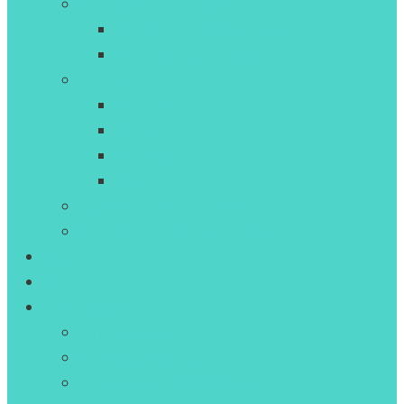
Primaires (CP,CE,CM)
Guide des activités primaires
Disponibilités – Primaires
Vacances
Automne
Hiver
Printemps
Été
Carte 10+ et Carte 25+
Les Galeries du P’tit Victor
Blog
F.A.Q
S’identifier
Se connecter
Devenir adhérent
S’inscrire sur liste d’attente