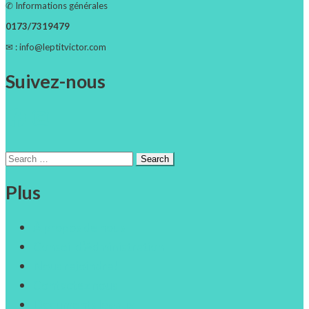
✆ Informations générales
0173/7319479
✉ : info@leptitvictor.com
Suivez-nous
Facebook
Instagram
Search
for:
Plus
À propos de nous
Conseil d’Administration
Nous rejoindre!
Contactez nous
Documents légaux