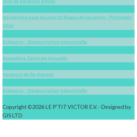
Jeux de Vacances d’hiver
Inscriptions pour les Jeux et Stages de vacances – Printemps
2026
Echéance – Désinscription trimestrielle
Assemblée Générale Annuelle
Vacances de fin d’année
Echéance – Désinscription trimestrielle
Copyright ©2026 LE P’TIT VICTOR E.V. - Designed by
GIS LTD
Confidentialité