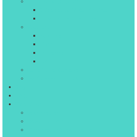
Primaires (CP,CE,CM)
Guide des activités primaires
Disponibilités – Primaires
Vacances
Automne
Hiver
Printemps
Été
Carte 10+ et Carte 25+
Les Galeries du P’tit Victor
Blog
F.A.Q
S’identifier
Se connecter
Devenir adhérent
S’inscrire sur liste d’attente