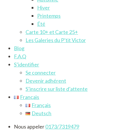
Hiver
Printemps
Été
Carte 10+ et Carte 25+
Les Galeries du P’tit Victor
Blog
F.A.Q
S’identifier
Se connecter
Devenir adhérent
S’inscrire sur liste d’attente
Français
Français
Deutsch
Nous appeler
0173/7319479