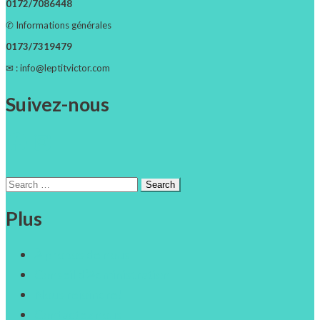
0172/7086448
✆ Informations générales
0173/7319479
✉ : info@leptitvictor.com
Suivez-nous
Facebook
Instagram
Search
for:
Plus
À propos de nous
Conseil d’Administration
Nous rejoindre!
Contactez nous