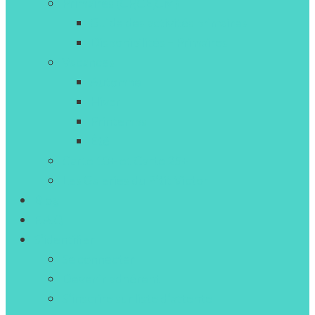
Primaires (CP,CE,CM)
Guide des activités primaires
Disponibilités – Primaires
Vacances
Automne
Hiver
Printemps
Été
Carte 10+ et Carte 25+
Les Galeries du P’tit Victor
Blog
F.A.Q
S’identifier
Se connecter
Devenir adhérent
S’inscrire sur liste d’attente