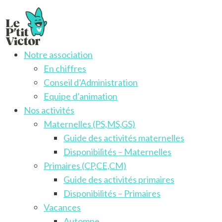
Notre association
Le P'tit Victor
Activités pour les enfants francophones de 3 à 12 ans
En chiffres
Conseil d’Administration
Equipe d’animation
Nos activités
Maternelles (PS,MS,GS)
Guide des activités maternelles
Disponibilités – Maternelles
Primaires (CP,CE,CM)
Guide des activités primaires
Disponibilités – Primaires
Vacances
Automne