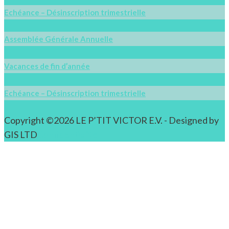
Echéance – Désinscription trimestrielle
Assemblée Générale Annuelle
Vacances de fin d’année
Echéance – Désinscription trimestrielle
Copyright ©2026 LE P’TIT VICTOR E.V. - Designed by
GIS LTD
Confidentialité