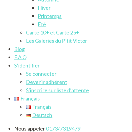
Hiver
Printemps
Été
Carte 10+ et Carte 25+
Les Galeries du P’tit Victor
Blog
F.A.Q
S’identifier
Se connecter
Devenir adhérent
S’inscrire sur liste d’attente
Français
Français
Deutsch
Nous appeler
0173/7319479